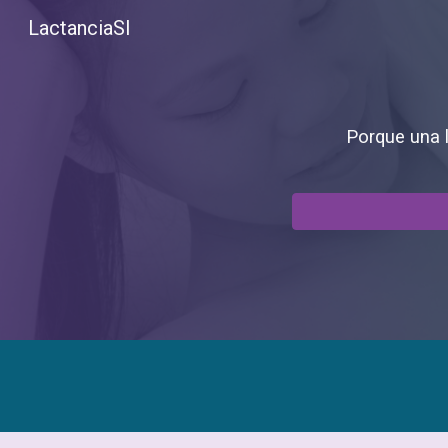
LactanciaSI
Sk
Porque una l